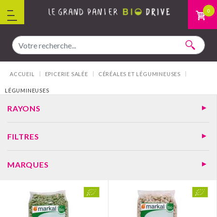
Aller au contenu
0
Vous êtes ici :
ACCUEIL
EPICERIE SALÉE
CÉRÉALES ET LÉGUMINEUSES
LÉGUMINEUSES
RAYONS
FILTRES
MARQUES