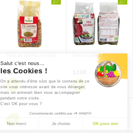
TRIO DE LENTILLES 500G
TRIO GOURMET
Salut c'est nous...
les Cookies !
4,06 €
5,10 €
On a attendu d'être sûrs que le contenu de ce
site vous intéresse avant de vous déranger,
mais on aimerait bien vous accompagner
pendant votre visite...
C'est OK pour vous ?
Consentements certifiés par
Non merci
Je choisis
OK pour moi