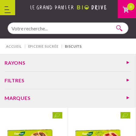
Aller au contenu
0
Vous êtes ici :
ACCUEIL
EPICERIE SUCRÉE
BISCUITS
RAYONS
FILTRES
MARQUES